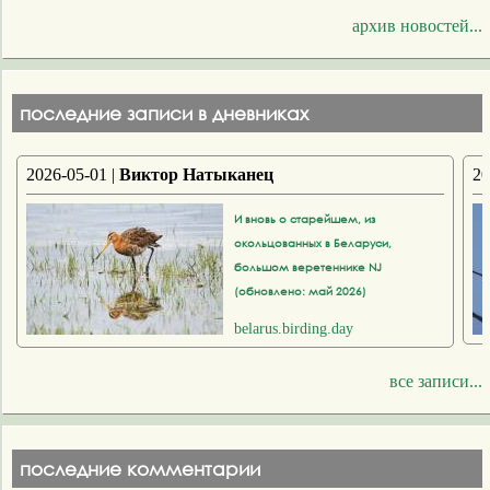
архив новостей...
последние записи в дневниках
2026-05-01 |
Виктор Натыканец
20
И вновь о старейшем, из
окольцованных в Беларуси,
большом веретеннике NJ
(обновлено: май 2026)
belarus.birding.day
все записи...
последние комментарии