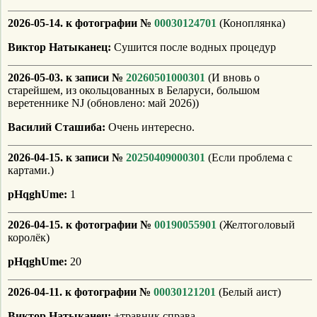
2026-05-14. к фотографии №
00030124701
(Коноплянка)
Виктор Натыканец:
Сушится после водных процедур
2026-05-03. к записи №
20260501000301
(И вновь о
старейшем, из окольцованных в Беларуси, большом
веретеннике NJ (обновлено: май 2026))
Василий Сташиба:
Очень интересно.
2026-04-15. к записи №
20250409000301
(Если проблема с
картами.)
pHqghUme:
1
2026-04-15. к фотографии №
00190055901
(Желтоголовый
королёк)
pHqghUme:
20
2026-04-11. к фотографии №
00030121201
(Белый аист)
Виктор Натыканец:
+травник справа