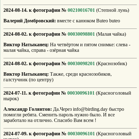
2024-08-14. к фотографии №
00210016701
(Степной лунь)
Валерий Домбровский:
вместе с канюком Buteo buteo
2024-08-02. к фотографии №
00030098801
(Малая чайка)
Виктор Натыканец:
На четвёртом и пятом снимке: слева -
малая чайка, справа - озёрная чайка
2024-08-02. к фотографии №
00030098201
(Краснозобик)
Виктор Натыканец:
Также, среди краснозобиков,
галстучник (по центру)
2024-07-11. к фотографии №
00030096101
(Красноголовый
нырок)
Александр Голянтов:
Да.Через info@birding.day быстро
помогли ребята. Сменить пароль нужно было. И все
заработало на отлично. Спасибо Вам всем !
2024-07-09. к фотографии №
00030096101
(Красноголовый