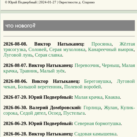
© Юрий Подвербный | 2024-01-27 | Окрестности д. Старино
что нового?
2026-08-08.
Виктор Натыканец:
Просянка
,
Жёлтая
трясогузка
,
Соловей
,
Серая мухоловка
,
Канареечный вьюрок
,
Луговой лунь
,
Серая славка
.
2026-08-07.
Виктор Натыканец:
Перевозчик
,
Черныш
,
Малая
крачка
,
Травник
,
Малый зуёк
.
2026-08-06.
Виктор Натыканец:
Береговушка
,
Луговой
чекан
,
Большой веретенник
,
Полевой воробей
.
2026-07-20.
Юрий Подвербный:
Малая крачка
,
Кваква
.
2026-06-30.
Валерий Домбровский:
Горлица
,
Жулан
,
Кулик-
сорока
,
Седой дятел
,
Осоед
,
Пустельга
.
2026-06-29.
Юрий Подвербный:
Северная бормотушка
.
2026-06-28.
Виктор Натыканец:
Садовая камышевка
.